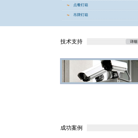
点餐灯箱
吊牌灯箱
技术支持
详细
成功案例